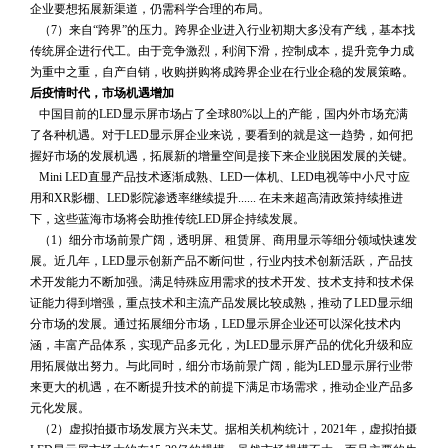
企业要想拓展新渠道，仍需科学合理的布局。
 （7）来自“跨界”的压力。跨界企业进入行业初期大多没有产线，基本找
传统屏企进行代工。由于竞争激烈，利润下滑，控制成本，提升竞争力成
为重中之重，自产自销，收购拼购将成跨界企业在行业企稳的发展策略。
后疫情时代，市场机遇增加
 中国目前的LED显示屏市场占了全球80%以上的产能，国内外市场充满
了各种机遇。对于LED显示屏企业来说，要看到的就是这一趋势，如何把
握好市场的发展机遇，拓展新的增量空间是接下来企业脱困发展的关键。
 Mini LED直显产品技术逐渐成熟、LED一体机、LED电视等中小尺寸应
用和XR影棚、LED影院渗透率继续提升...... 在未来超高清政策持续推进
下，这些蓝海市场将会助推传统LED屏企持续发展。
 （1）细分市场前景广阔，透明屏、租赁屏、商用显示等细分领域快速发
展。近几年，LED显示创新产品不断问世，行业内技术创新活跃，产品技
术开发能力不断加强。满足特殊应用需求的技术开发、技术支持和技术保
证能力得到增强，重点技术和主流产品发展比较成熟，推动了LED显示细
分市场的发展。通过拓展细分市场，LED显示屏企业还可以深化技术内
涵，丰富产品体系，实现产品多元化，为LED显示屏产品的优化升级和应
用拓展做出努力。与此同时，细分市场前景广阔，能为LED显示屏行业带
来更大的机遇，在不断提升技术的前提下满足市场需求，推动企业产品多
元化发展。
 （2）虚拟拍摄市场发展方兴未艾。据相关机构统计，2021年，虚拟拍摄