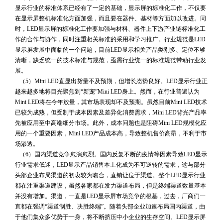
显示行业的标准体系已经有了一定的基础，显示屏的标准化工作，不仅要
在显示屏整机标准化方面加强，而且要在器件、基材等方面加以改进。同
时，LED显示屏的标准化工作要加强与材料、器件上下游产业链标准化工
作的合作与协作，同时注重相关标准的采用和学习推广。行业规范是LED
显示屏发展中面临的一个问题，目前LED显示相关产品类别多、定位不够
清晰，缺乏统一的技术标准与规范，亟需行业统一的标准规范带动行业发
展。
 （5）Mini LED直显出货量不及预期，但增长态势良好。LED显示行业正
越来越多地将目光聚焦到“新宠”Mini LED身上。然而，在行业普遍认为
Mini LED将在今年放量，其市场表现却不及预期。虽然目前Mini LED技术
已较为成熟，但受制于成本因素及差异化消费需求，Mini LED背光产品率
先被应用至中高端细分市场。此外，成本问题也是阻碍Mini LED规模化应
用的一个重要因素，Mini LED产品成本高，导致整机售价高昂，不利于市
场渗透。
 （6）国内渠道竞争愈演愈烈。国内反复不断的疫情等因素导致LED显示
行业需求低迷，LED显示产品销售本土化成为不可逆转的需求，这与部分
头部企业布局渠道的初衷较为吻合，直销让位于渠道。整个LED显示行业
都在注重渠道建设，虽然各家都在发力渠道布局，但是终端渠道数量基本
并没有增加。渠道，一直是LED显示屏市场竞争的根基，过去，厂商们一
直都在强调“渠道制胜、决胜终端”。随着头部企业加速布局国内渠道，由
于他们集众多优势于一身，将不断挤压中小企业的生存空间。LED显示屏