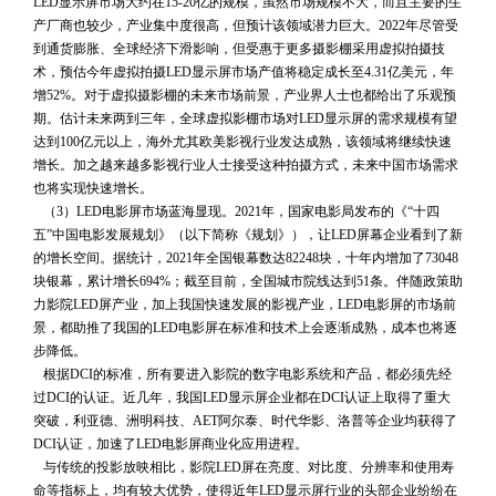
LED显示屏市场大约在15-20亿的规模，虽然市场规模不大，而且主要的生
产厂商也较少，产业集中度很高，但预计该领域潜力巨大。2022年尽管受
到通货膨胀、全球经济下滑影响，但受惠于更多摄影棚采用虚拟拍摄技
术，预估今年虚拟拍摄LED显示屏市场产值将稳定成长至4.31亿美元，年
增52%。对于虚拟摄影棚的未来市场前景，产业界人士也都给出了乐观预
期。估计未来两到三年，全球虚拟影棚市场对LED显示屏的需求规模有望
达到100亿元以上，海外尤其欧美影视行业发达成熟，该领域将继续快速
增长。加之越来越多影视行业人士接受这种拍摄方式，未来中国市场需求
也将实现快速增长。
 （3）LED电影屏市场蓝海显现。2021年，国家电影局发布的《“十四
五”中国电影发展规划》（以下简称《规划》），让LED屏幕企业看到了新
的增长空间。据统计，2021年全国银幕数达82248块，十年内增加了73048
块银幕，累计增长694%；截至目前，全国城市院线达到51条。伴随政策助
力影院LED屏产业，加上我国快速发展的影视产业，LED电影屏的市场前
景，都助推了我国的LED电影屏在标准和技术上会逐渐成熟，成本也将逐
步降低。
 根据DCI的标准，所有要进入影院的数字电影系统和产品，都必须先经
过DCI的认证。近几年，我国LED显示屏企业都在DCI认证上取得了重大
突破，利亚德、洲明科技、AET阿尔泰、时代华影、洛普等企业均获得了
DCI认证，加速了LED电影屏商业化应用进程。
 与传统的投影放映相比，影院LED屏在亮度、对比度、分辨率和使用寿
命等指标上，均有较大优势，使得近年LED显示屏行业的头部企业纷纷在