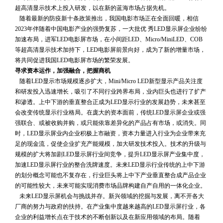
超高清显示技术上投入研发，以在新的蓝海市场占据先机。
 随着最新的防疫新十条政策推出，我国电影市场正在全面回暖，相信
2023年伴随着中国电影产业的强势复苏，一大批优 秀LED显示屏企业纷纷
加速布局，进军LED电影屏市场，在小间距LED、Micro/MiniLED、COB
等超高清显示技术加持下，LED电影屏前景向好，成为了新的增量市场，
将共同促进我国LED电影屏市场的繁荣发展。
寻求资本运作，加强融合，把握商机
 随着LED显示市场规模逐步扩大，Mini/Micro LED新型显示产品关注度
和研发投入迅速增长，吸引了不同行业跨界布局，业内巨头也进行了扩产
和渗透。上中下游的垂直整合正成为LED显示行业的发展趋势，未来甚至
会改变传统显示行业格局。在庞大的资本面前，传统LED显示屏企业或强
强联合、或被收购并购，或只能依靠差异化的产品占有市场，或消失。同
时，LED显示屏业内企业积极上市融资，资本力量进入行业为企业带来充
足的现金流，促使企业扩充产能规模，加大研发技术投入。技术的升级与
规模的扩大将加剧LED显示屏行业间竞争，提升LED显示屏产业集中度，
加速LED显示屏行业的整合洗牌速度。未来LED显示行业传统的上中下游
的划分概念可能也不复存在，行业巨头将上中下产业垂直整合成产品企业
的可能性较大，未来可能实现消费市场品牌构建自产自用的一体化企业。
 未来LED显示屏机会与挑战并存。新兴领域的挖掘与发展，离不开各大
厂商的努力与政府的扶持。在产业集中度越来越高的LED显示屏行业，各
企业的利益增长点在于技术的不断创新以及在新应用领域的布局。随着