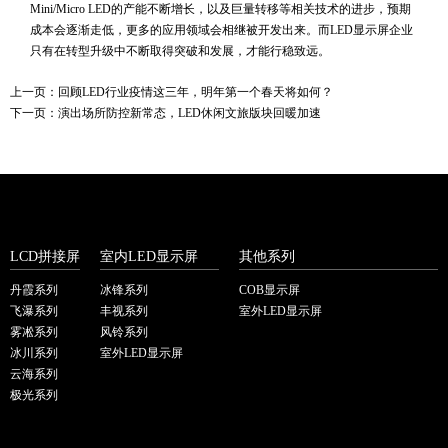
Mini/Micro LED的产能不断增长，以及巨量转移等相关技术的进步，预期
成本会逐渐走低，更多的应用领域会相继被开发出来。而LED显示屏企业
只有在转型升级中不断取得突破和发展，才能行稳致远。
上一页：
回顾LED行业疫情这三年，明年第一个春天将如何？
下一页：
演出场所防控新常态，LED休闲文旅版块回暖加速
LCD拼接屏
室内LED显示屏
其他系列
丹霞系列
冰锋系列
COB显示屏
飞瀑系列
丰视系列
室外LED显示屏
雾凇系列
风铃系列
冰川系列
室外LED显示屏
云海系列
极光系列