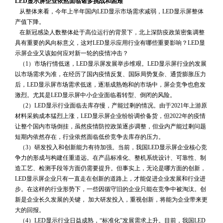
LED显示屏企业依然面临诸多挑战和困难
 从整体来看，今年上半年国内LED显示市场需求减弱，LED显示屏整体
产值下降。
 在新冠感染人数整体处于高位运行的背景下，北上深防疫政策密集调整
具有重要的风向标意义，这对LED显示应用行业有哪些重要影响？LED显
示屏企业又该如何应对新一轮的疫情冲击？
 （1）市场行情低迷，LED显示屏发展举步维艰。LED显示屏行业的发展
以市场需求为准，在经历了国内疫情反复、国际局势复杂、通货膨胀压力
后，LED显示屏市场需求低迷，逐渐成熟饱和的市场中，屏企竞争也愈发
激烈。尤其是LED显示屏中小企业面临着转型、倒闭的风险。
 （2）LED显示行业面临去库存慢，产能过剩的情况。由于2021年上游原
材料采购成本猛烈上涨，LED显示屏企业纷纷调价备货，但2022年的疫情
让整个国内市场倒挂，虽然疫情防控政策逐步调整，但业内产能过剩问题
短期内依然存在，行业依然面临低价竞争去库存的压力。
 （3）研发投入和创新能力有待加强。当前，我国LED显示屏企业核心竞
争力的形成与构建任重道远。在产品标准化、整机系统设计、可靠性、制
造工艺、检测手段等方面仍需要提升。但事实上，无论是哪方面的创新，
LED显示屏企业只有一直走在创新的道路上，才能促进企业发展和行业进
步。在这样的行业形势下，一些因循守旧的企业只能在竞争中被淘汰。创
新是企业长久发展的关键， 加大研发投入，重视创新，将能为企业带来更
大的回报。
 （4）LED显示行业日益成熟，“标准化”发展需求上升。目前，我国LED