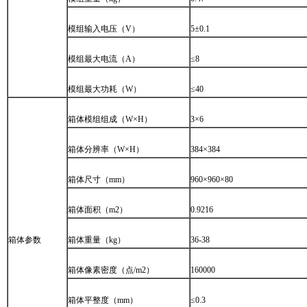
模组输入电压（
V
）
5
±
0.1
模组最大电流（
A
）
≤
8
模组最大功耗（
W
）
≤
40
箱体模组组成（
W×H
）
3
×
6
箱体分辨率（
W×H
）
384
×
384
箱体尺寸（
mm
）
960
×
960
×
80
箱体面积（
m2
）
0.9216
箱体参数
箱体重量（
kg
）
 
36-38
箱体像素密度（点
/m2
）
160000
箱体平整度（
mm
）
 
≤
0.3