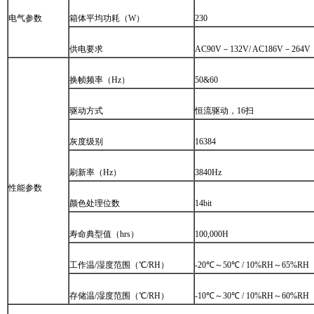
电气参数
箱体平均功耗（
W
）
230
供电要求
 
AC90V
－
132V/ AC186V
－
264V
换帧频率（
Hz
）
50&60
驱动方式
 
恒流驱动，
16
扫
灰度级别
16384
刷新率（
Hz
）
3840Hz
性能参数
颜色处理位数
14bit
寿命典型值（
hrs
）
100,000H
工作温
/
湿度范围（℃
/RH
）
-20
℃～
50
℃
 / 10%RH
～
65%RH
存储温
/
湿度范围（℃
/RH
）
-10
℃～
30
℃
 / 10%RH
～
60%RH