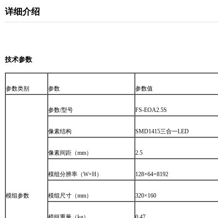
详细介绍
技术参数
参数类别
参数
参数值
参数
/
型号
FS-EOA2.5S
像素结构
SMD1415
三合一
LED
像素间距（
mm
）
2.5
模组分辨率（
W×H
）
128
×
64=8192
模组参数
模组尺寸（
mm
）
320
×
160
模组重量（
kg
）
0.47