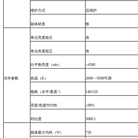
维护方式
后维护
箱体材质
铁
单点亮度校正
有
单点色度校正
有
白平衡亮度（
nits
）
≥
4500
光学参数
色温（
K
）
2000
～
9500
可调
视角（水平
/
垂直
°
）
140/120
亮度
/
色度均匀性
≥
99%
对比度
 
5000:1
箱体最大功耗（
W
）
750