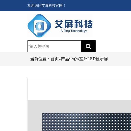
欢迎访问艾屏科技官网！
当前位置：
首页
 » 
产品中心
 » 
室外LED显示屏