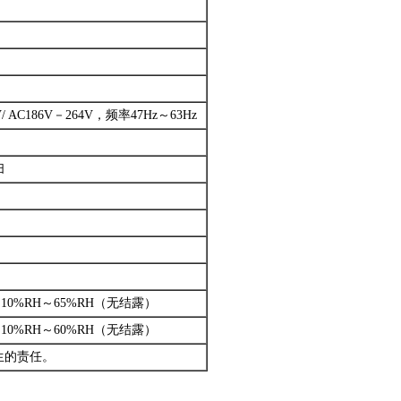
V/ AC186V
－
264V
，频率
47Hz
～
63Hz
扫
/ 10%RH
～
65%RH
（无结露）
/ 10%RH
～
60%RH
（无结露）
生的责任。