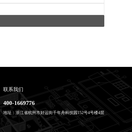
联系我们
400-1669776
地址：浙江省杭州市好运街千年舟科技园152号4号楼4层