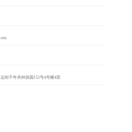
com
运街千年舟科技园152号4号楼4层