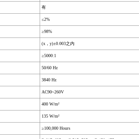
有
≤2%
≥98%
(x，y)±0.003之内
≥5000:1
50/60 Hz
3840 Hz
AC90~260V
400 W/m²
135 W/m²
≥100,000 Hours