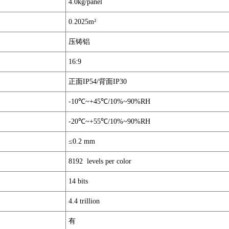
4.0kg/panel
0.2025m²
压铸铝
16:9
正面IP54/背面IP30
-10℃~+45℃/10%~90%RH
-20℃~+55℃/10%~90%RH
≤0.2 mm
8192 levels per color
14 bits
4.4 trillion
有