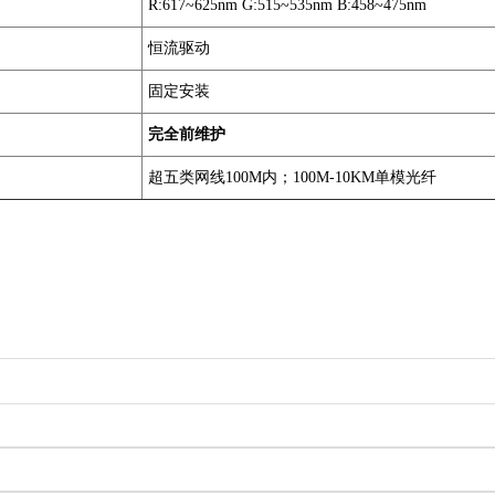
R:617~625nm G:515~535nm B:458~475nm
恒流驱动
固定安装
完全前维护
超五类网线100M内；100M-10KM单模光纤