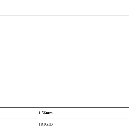
率
1.56mm
1R1G1B